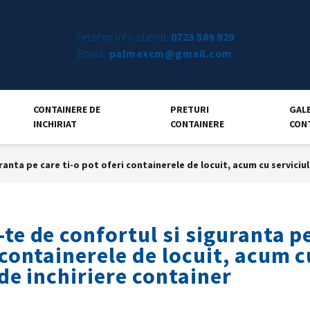
Telefon info clienti:
0723 569 929
Email:
palmexcm@gmail.com
CONTAINERE DE
PRETURI
GAL
INCHIRIAT
CONTAINERE
CON
anta pe care ti-o pot oferi containerele de locuit, acum cu serviciul
te de confortul si siguranta pe
 containerele de locuit, acum c
 de inchiriere container