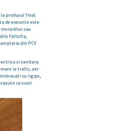
la produsul final.
ata de executie este
e, monobloc sau
ublu faltuita,
 Tamplaria din PCV
lectrica si sanitara
mare la trafic, aer
imbracati cu rigips,
evazute cu scari