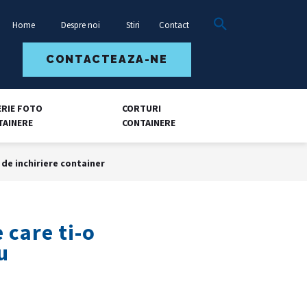
Home
Despre noi
Stiri
Contact
CONTACTEAZA-NE
ERIE FOTO
CORTURI
TAINERE
CONTAINERE
 de inchiriere container
 care ti-o
u