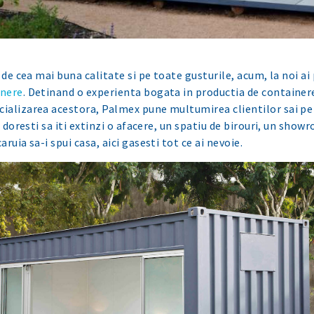
 de cea mai buna calitate si pe toate gusturile, acum, la noi ai
inere
. Detinand o experienta bogata in productia de containe
alizarea acestora, Palmex pune multumirea clientilor sai pe 
a doresti sa iti extinzi o afacere, un spatiu de birouri, un show
ruia sa-i spui casa, aici gasesti tot ce ai nevoie.