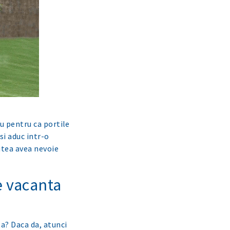
iu pentru ca portile
si aduc intr-o
putea avea nevoie
e vacanta
ta? Daca da, atunci