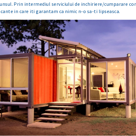
unsul. Prin intermediul serviciului de inchiriere/cumparare co
acante in care iti garantam ca nimic n-o sa-ti lipseasca.