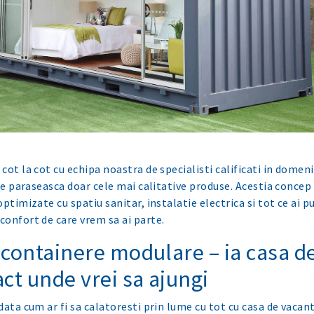
cot la cot cu echipa noastra de specialisti calificati in domen
 le paraseasca doar cele mai calitative produse. Acestia concep 
ptimizate cu spatiu sanitar, instalatie electrica si tot ce ai 
onfort de care vrem sa ai parte.
 containere modulare – ia casa d
act unde vrei sa ajungi
data cum ar fi sa calatoresti prin lume cu tot cu casa de vacan