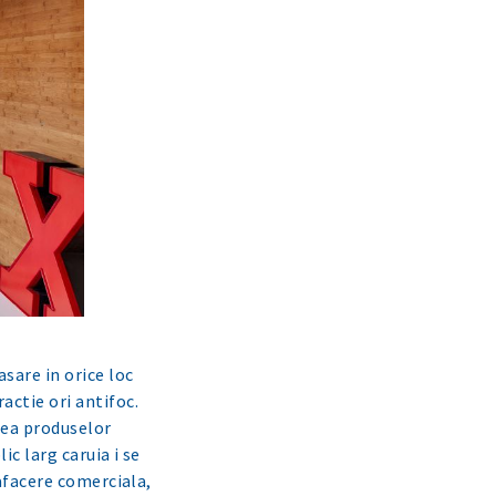
sare in orice loc
actie ori antifoc.
tea produselor
ic larg caruia i se
 afacere comerciala,