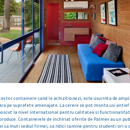
cestor containere cand le achizitionezi, este usurinta de ampla
tara pe suprafete amenajate. La cerere se pot monta usi antiefr
oscut la nivel international pentru calitatea si functionalita
produce. Containerele de inchiriat oferite de Palmex au un publ
ei sa muti sediul firmei, sa ridici camine pentru studenti ori o