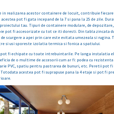
 in realizarea acestor containere de locuit, contribuie fiecare 
acestea pot fi gata incepand de la 7 si pana la 25 de zile. Dur
proiectului tau. Tipuri de containere modulare, de depozitar
ie pot fi accesorizate cu tot ce iti doresti. Din tabla zincata d
 de scurgere a apei prin care este evitata umezeala si rugina.
e si usi sporeste izolatia termica si fonica a spatiului.
 pot fi echipate cu toate intrebuintarile. Pe langa instalatia e
ficia de o multime de accesorii cum ar fi: podea cu rezistenta 
rie PVC, spatiu pentru pastrarea de bunuri, etc. Peretii pot fi 
Totodata acestea pot fi suprapuse pana la 4 etaje si pot fi pr
rioare.