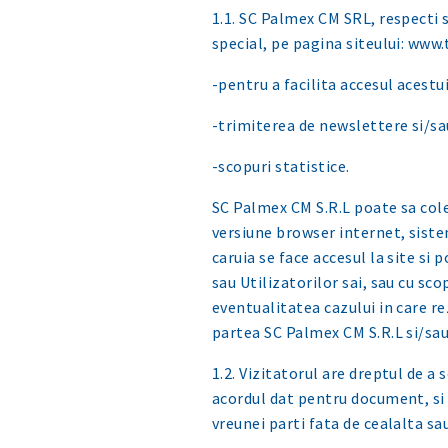
1.1. SC Palmex CM SRL, respecti 
special, pe pagina siteului: www.
-pentru a facilita accesul acestui
-trimiterea de newslettere si/sau
-scopuri statistice.
SC Palmex CM S.R.L poate sa colec
versiune browser internet, siste
caruia se face accesul la site si 
sau Utilizatorilor sai, sau cu sc
eventualitatea cazului in care r
partea SC Palmex CM S.R.L si/sau
1.2. Vizitatorul are dreptul de a
acordul dat pentru document, si r
vreunei parti fata de cealalta sa