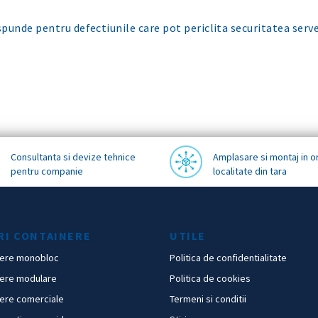
punde pentru defectiunile care pot periclita securitatea serve
Consultanta si devize tehnice
Amplasare si montaj in o
pentru companie
localitate din tara
RI CONTAINERE
UTILE
nere monobloc
Politica de confidentialitate
nere modulare
Politica de cookies
ere comerciale
Termeni si conditii