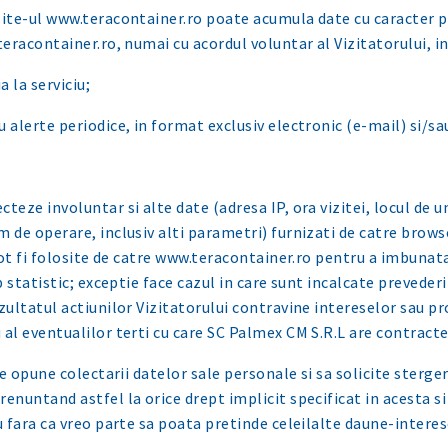
site-ul
www.teracontainer.ro
poate acumula date cu caracter p
teracontainer.ro, numai cu acordul voluntar al Vizitatorului, i
a la serviciu;
 alerte periodice, in format exclusiv electronic (e-mail) si/sa
teze involuntar si alte date (adresa IP, ora vizitei, locul de u
m de operare, inclusiv alti parametri) furnizati de catre brows
pot fi folosite de catre
www.teracontainer.ro
pentru a imbunatat
op statistic; exceptie face cazul in care sunt incalcate preveder
ezultatul actiunilor Vizitatorului contravine intereselor sau p
 al eventualilor terti cu care SC Palmex CM S.R.L are contract
 se opune colectarii datelor sale personale si sa solicite sterg
enuntand astfel la orice drept implicit specificat in acesta si 
u fara ca vreo parte sa poata pretinde celeilalte daune-interes