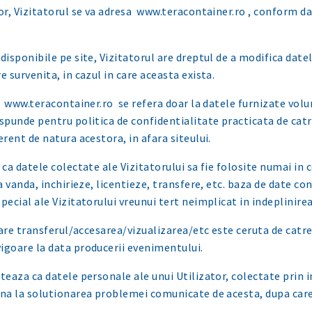
lor, Vizitatorul se va adresa www.teracontainer.ro , conform d
disponibile pe site, Vizitatorul are dreptul de a modifica datel
e survenita, in cazul in care aceasta exista.
e www.teracontainer.ro se refera doar la datele furnizate volun
spunde pentru politica de confidentialitate practicata de catre
erent de natura acestora, in afara siteului.
 ca datele colectate ale Vizitatorului sa fie folosite numai in
sa vanda, inchirieze, licentieze, transfere, etc. baza de date co
pecial ale Vizitatorului vreunui tert neimplicat in indeplinire
 care transferul/accesarea/vizualizarea/etc este ceruta de catre
igoare la data producerii evenimentului.
eaza ca datele personale ale unui Utilizator, colectate prin 
ana la solutionarea problemei comunicate de acesta, dupa care