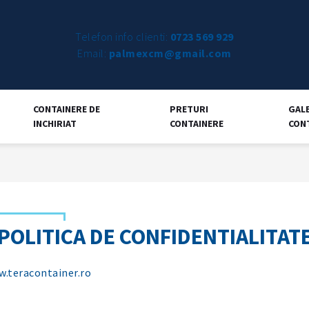
Telefon info clienti:
0723 569 929
Email:
palmexcm@gmail.com
CONTAINERE DE
PRETURI
GAL
INCHIRIAT
CONTAINERE
CON
POLITICA DE CONFIDENTIALITAT
w.teracontainer.ro