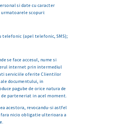
ersonal si date cu caracter
n urmatoarele scopuri:
u telefonic (apel telefonic, SMS);
nde se face accesul, nume si
erul internet prin intermediul
i serviciile oferite Clientilor
i ale documentului, in
roduce pagube de orice natura de
e de parteneriat in acel moment.
erea acestora, revocandu-si astfel
fara nicio obligatie ulterioara a
e.