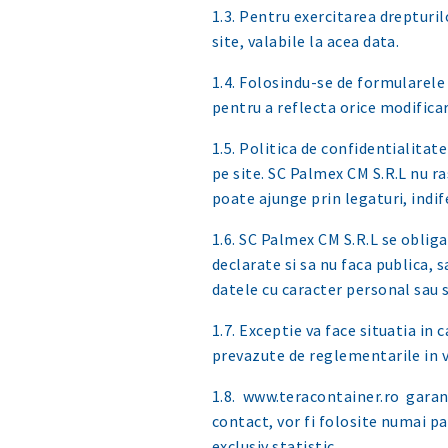
1.3. Pentru exercitarea drepturi
site, valabile la acea data.
1.4. Folosindu-se de formularele 
pentru a reflecta orice modificar
1.5. Politica de confidentialitat
pe site. SC Palmex CM S.R.L nu ra
poate ajunge prin legaturi, indif
1.6. SC Palmex CM S.R.L se obliga
declarate si sa nu faca publica, 
datele cu caracter personal sau s
1.7. Exceptie va face situatia in
prevazute de reglementarile in v
1.8. www.teracontainer.ro garant
contact, vor fi folosite numai p
exclusiv statistic.