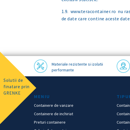
1.9. www.teracontainer.ro nu ras
de date care contine aceste date
Materiale rezistente si izolatii
performante
Solutii de
finatare prin
GRENKE
MENIU
TIPU
Containere de vanzare
Contai
Containere de inchiriat
Contai
Preturi containere
Contain