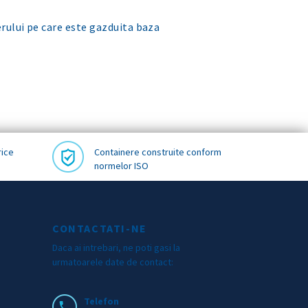
rului pe care este gazduita baza
rice
Containere construite conform
normelor ISO
CONTACTATI-NE
Daca ai intrebari, ne poti gasi la
urmatoarele date de contact:
Telefon