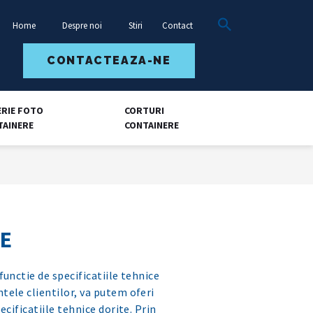
Home
Despre noi
Stiri
Contact
CONTACTEAZA-NE
ERIE FOTO
CORTURI
TAINERE
CONTAINERE
E
 functie de specificatiile tehnice
ntele clientilor, va putem oferi
ecificatiile tehnice dorite. Prin