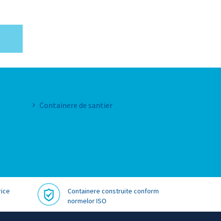
Containere de santier
rice
Containere construite conform
normelor ISO