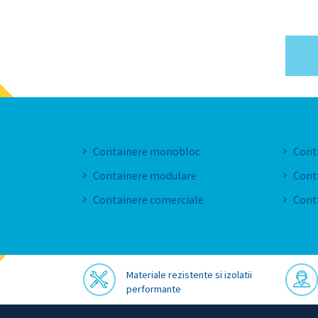
Containere monobloc
Cont
Solutii de
finatare prin
Containere modulare
Conta
GRENKE
Containere comerciale
Cont
Materiale rezistente si izolatii
performante