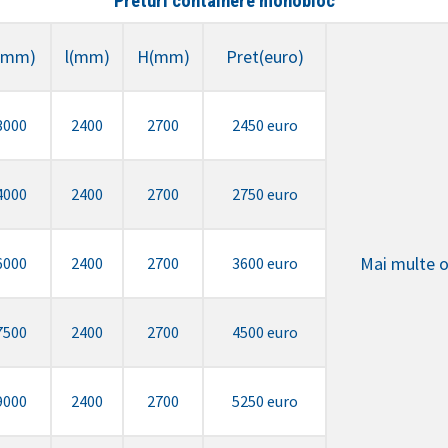
Preturi containere monobloc
(mm)
l(mm)
H(mm)
Pret(euro)
3000
2400
2700
2450 euro
4000
2400
2700
2750 euro
Mai multe o
6000
2400
2700
3600 euro
7500
2400
2700
4500 euro
9000
2400
2700
5250 euro