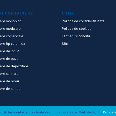
RI CONTAINERE
UTILE
nere monobloc
Politica de confidentialitate
nere modulare
Politica de cookies
ere comerciale
Termeni si conditii
ere tip caramida
Stiri
ere de locuit
ere de paza
ere de depozitare
ere sanitare
ere de birou
ere de santier
2026 teracontainer.ro - Toate drepturile rezervate | Web design by
Prologu