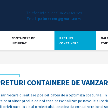
Telefon info clienti:
0723 569 929
Email:
palmexcm@gmail.com
CONTAINERE DE
PRETURI
GAL
INCHIRIAT
CONTAINERE
CON
PRETURI CONTAINERE DE VANZAR
iar fiecare client are posibilitatea de a optimiza costurile, in
re container produs de noi este personalizat pe nevoile si ceri
ii privitoare la tipul proiectului, destinatia containerelor si sp