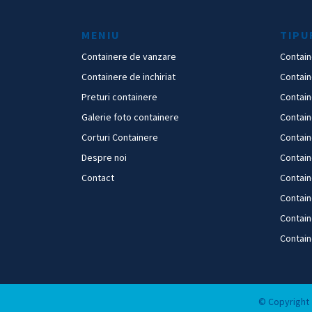
MENIU
TIPU
Containere de vanzare
Contai
Containere de inchiriat
Contai
Preturi containere
Contain
Galerie foto containere
Contain
Corturi Containere
Contain
Despre noi
Contain
Contact
Contain
Contain
Contain
Contain
© Copyright 