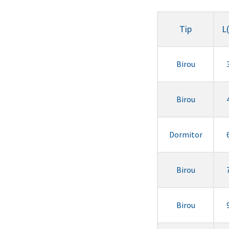
Tip
L
Birou
Birou
Dormitor
Birou
Birou