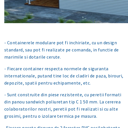
- Containerele modulare pot fi inchiriate, cu un design
standard, sau pot fi realizate pe comanda, in functie de
marimile si dotarile cerute.
- Fiecare container respecta normele de siguranta
internationale, putand tine loc de cladiri de paza, birouri,
depozite, spatii pentru echipamente, etc.
- Sunt construite din piese rezistente, cu peretii formati
din panou sandwich poliuretan tip C 1 50 mm. La cererea
colaboratorilor nostri, peretii pot fi realizati si cu alte
grosimi, pentru o izolare termica pe masura.
-Fiecare perete dispune de 2 ferestre PVC oscilobatante